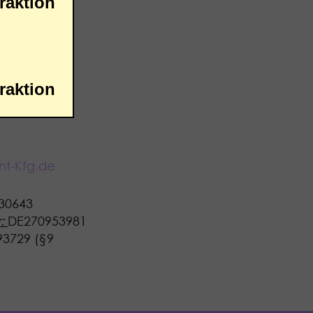
aktion
is 35
aktion
nt-Kfg.de
30643
:
DE270953981
3729 (§9