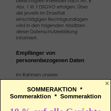
berechtigten Interesses nach Art. 6
Abs. 1 lit. f DSGVO erfolgen. Über
die jeweils im Einzelfall
einschlägigen Rechtsgrundlagen
wird in den folgenden Absätzen
dieser Datenschutzerklärung
informiert.
Empfänger von
personenbezogenen Daten
Im Rahmen unserer
Geschäftstätigkeit arbeiten wir mit
×
verschiedenen externen Stellen
SOMMERAKTION *
zusammen. Dabei ist teilweise auch
Sommeraktion * Sommeraktion
eine Übermittlung von
personenbezogenen Daten an