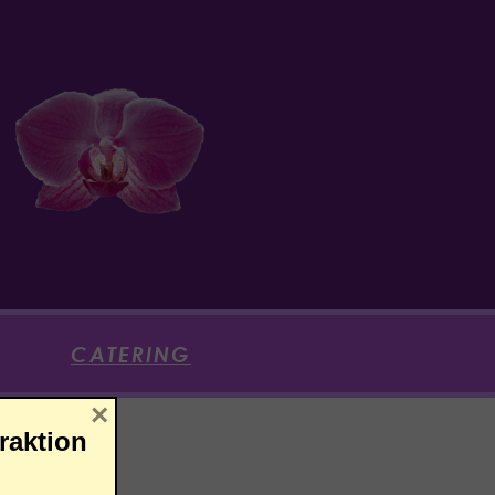
CATERING
×
aktion